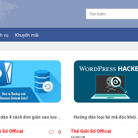
h vụ
Khuyến mãi
dẫn 4 cách đơn giản sao lưu 
Hướng dẫn loại bỏ mã độc khỏi 
u Outlook
WordPress bị hack triệt để
 Số Offical
Thế Giới Số Offical
0
16/05/18