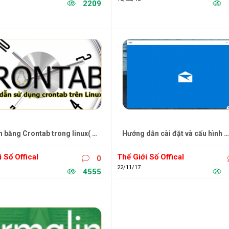
2209
h bằng Crontab trong linux( 
Hướng dẫn cài đặt và cấu hình 
dẫn sử dụng Crontab)
Windows Live Mail trên Window
 Số Offical
Thế Giới Số Offical
0
22/11/17
4555