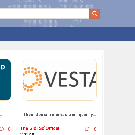
Thêm domain mới vào trình quản lý 
Vestacp
Thế Giới Số Offical
0
0
11/04/18