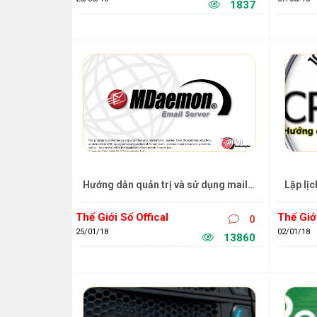
1837
Hướng dẫn quản trị và sử dụng mail 
Lập lịc
Mdaemon
Hướng 
Thế Giới Số Offical
Thế Giới
0
25/01/18
02/01/18
13860