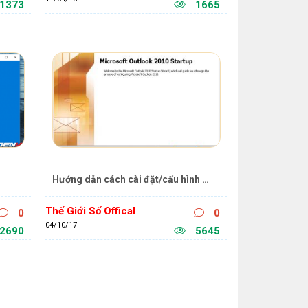
1373
1665
Hướng dẫn cách cài đặt/cấu hình 
s 10
email trên OUTLOOK 2010
Thế Giới Số Offical
0
0
04/10/17
2690
5645