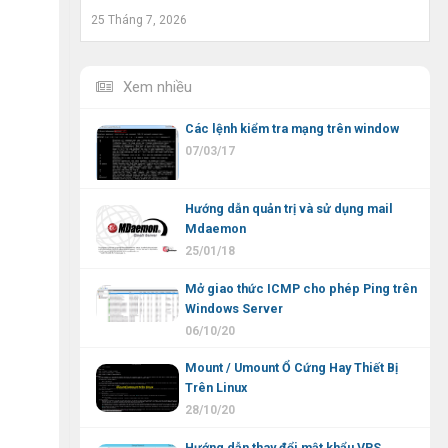
25 Tháng 7, 2026
Xem nhiều
Các lệnh kiểm tra mạng trên window
07/03/17
Hướng dẫn quản trị và sử dụng mail
Mdaemon
25/01/18
Mở giao thức ICMP cho phép Ping trên
Windows Server
06/10/20
Mount / Umount Ổ Cứng Hay Thiết Bị
Trên Linux
28/10/20
Hướng dẫn thay đổi mật khẩu VPS