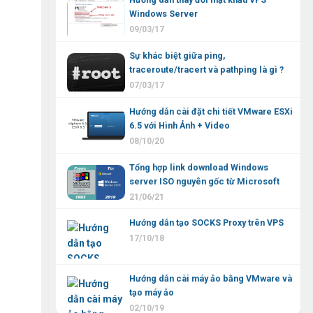
Windows Server
09/03/17
Sự khác biệt giữa ping,
traceroute/tracert và pathping là gì ?
07/03/17
Hướng dẫn cài đặt chi tiết VMware ESXi
6.5 với Hình Ảnh + Video
08/10/20
Tổng hợp link download Windows
server ISO nguyên gốc từ Microsoft
21/06/21
Hướng dẫn tạo SOCKS Proxy trên VPS
17/10/18
Hướng dẫn cài máy ảo bằng VMware và
tạo máy ảo
02/10/19