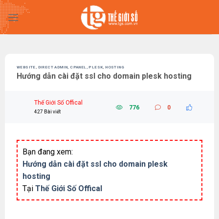
Skip
to
content
WEBSITE
,
DIRECT ADMIN, CPANEL, PLESK
,
HOSTING
Hướng dẫn cài đặt ssl cho domain plesk hosting
Thế Giới Số Offical
776
0
427 Bài viết
Bạn đang xem:
Hướng dẫn cài đặt ssl cho domain plesk
hosting
Tại
Thế Giới Số Offical