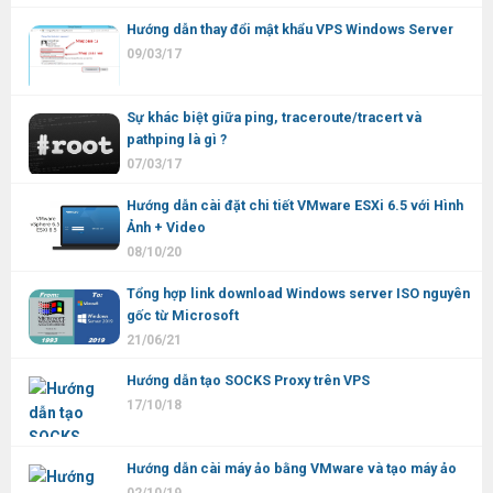
Hướng dẫn thay đổi mật khẩu VPS Windows Server
09/03/17
Sự khác biệt giữa ping, traceroute/tracert và
pathping là gì ?
07/03/17
Hướng dẫn cài đặt chi tiết VMware ESXi 6.5 với Hình
Ảnh + Video
08/10/20
Tổng hợp link download Windows server ISO nguyên
gốc từ Microsoft
21/06/21
Hướng dẫn tạo SOCKS Proxy trên VPS
17/10/18
Hướng dẫn cài máy ảo bằng VMware và tạo máy ảo