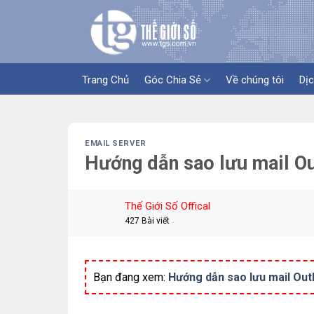
Skip
to
content
Trang Chủ
Góc Chia Sẻ
Về chúng tôi
Dịc
EMAIL SERVER
Hướng dẫn sao lưu mail O
Thế Giới Số Offical
427 Bài viết
Bạn đang xem:
Hướng dẫn sao lưu mail Ou