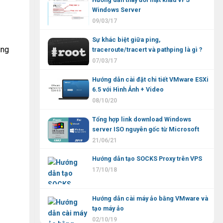
Windows Server
09/03/17
Sự khác biệt giữa ping,
úng
traceroute/tracert và pathping là gì ?
07/03/17
Hướng dẫn cài đặt chi tiết VMware ESXi
6.5 với Hình Ảnh + Video
08/10/20
Tổng hợp link download Windows
server ISO nguyên gốc từ Microsoft
21/06/21
Hướng dẫn tạo SOCKS Proxy trên VPS
17/10/18
Hướng dẫn cài máy ảo bằng VMware và
tạo máy ảo
02/10/19