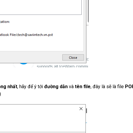
ọng nhất
, hãy để ý tới
đường dẫn
và
tên file
, đây là sẽ là file
PO
)