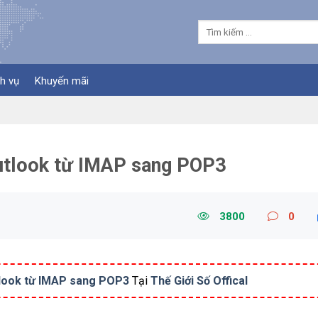
h vụ
Khuyến mãi
utlook từ IMAP sang POP3
3800
0
tlook từ IMAP sang POP3
Tại
Thế Giới Số Offical