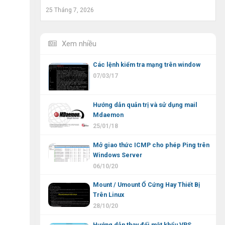
25 Tháng 7, 2026
Xem nhiều
Các lệnh kiểm tra mạng trên window
07/03/17
Hướng dẫn quản trị và sử dụng mail
Mdaemon
25/01/18
Mở giao thức ICMP cho phép Ping trên
Windows Server
06/10/20
Mount / Umount Ổ Cứng Hay Thiết Bị
Trên Linux
28/10/20
Hướng dẫn thay đổi mật khẩu VPS