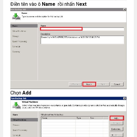
Điền tên vào ô
Name
rồi nhấn N
ext
Chọn
Add