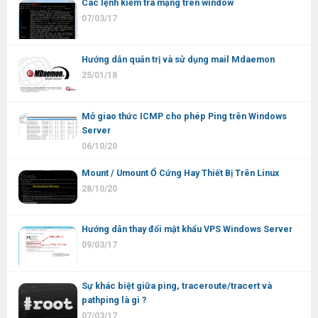
Các lệnh kiểm tra mạng trên window
07/03/17
Hướng dẫn quản trị và sử dụng mail Mdaemon
25/01/18
Mở giao thức ICMP cho phép Ping trên Windows
Server
06/10/20
Mount / Umount Ổ Cứng Hay Thiết Bị Trên Linux
28/10/20
Hướng dẫn thay đổi mật khẩu VPS Windows Server
09/03/17
Sự khác biệt giữa ping, traceroute/tracert và
pathping là gì ?
07/03/17