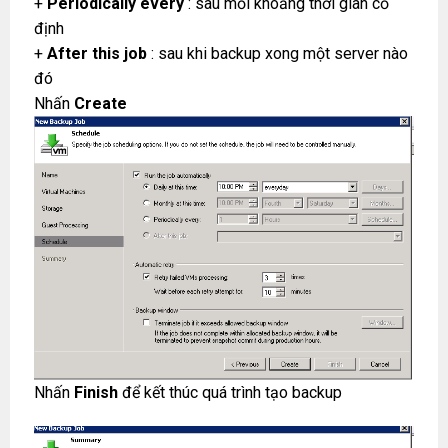
+
Periodically every
: sau mỗi khoảng thời gian cố
định
+
After this job
: sau khi backup xong một server nào
đó
Nhấn
Create
Nhấn
Finish
để kết thúc quá trình tạo backup