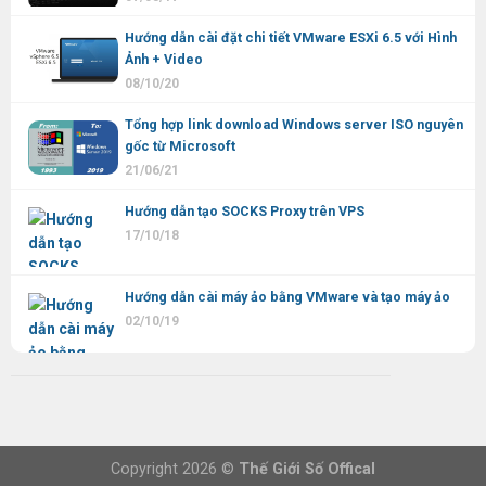
Hướng dẫn cài đặt chi tiết VMware ESXi 6.5 với Hình
Ảnh + Video
08/10/20
Tổng hợp link download Windows server ISO nguyên
gốc từ Microsoft
21/06/21
Hướng dẫn tạo SOCKS Proxy trên VPS
17/10/18
Hướng dẫn cài máy ảo bằng VMware và tạo máy ảo
02/10/19
Copyright 2026 ©
Thế Giới Số Offical